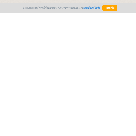
BlogGang.com ใช้คุกกี้เพื่อพัฒนาประสบการณ์การใช้งานของคุณ
อ่านเพิ่มเติมได้ที่นี่
Comment
*ใช้ code html ตกแต่งข้อความได้เฉพาะสมาชิก
+
Emotion
+