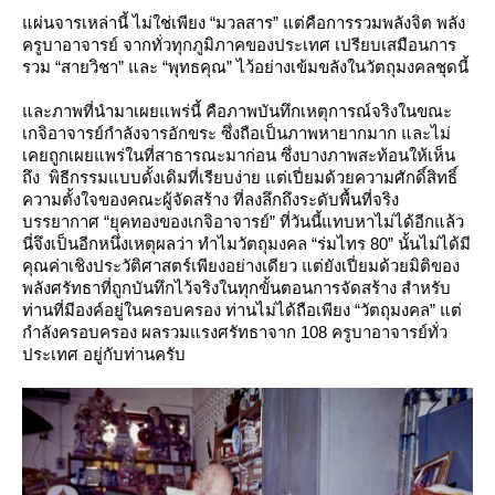
ผ่นจารเหล่านี้ ไม่ใช่เพียง “มวลสาร” แต่คือการรวมพลังจิต พลัง
ครูบาอาจารย์ จากทั่วทุกภูมิภาคของประเทศ เปรียบเสมือนการ
รวม “สายวิชา” และ “พุทธคุณ” ไว้อย่างเข้มขลังในวัตถุมงคลชุดนี้
ละภาพที่นำมาเผยแพร่นี้ คือภาพบันทึกเหตุการณ์จริงในขณะ
เกจิอาจารย์กำลังจารอักขระ ซึ่งถือเป็นภาพหายากมาก และไม่
เคยถูกเผยแพร่ในที่สาธารณะมาก่อน ซึ่งบางภาพสะท้อนให้เห็น
ถึง
พิธีกรรมแบบดั้งเดิมที่เรียบง่าย แต่เปี่ยมด้วยความศักดิ์สิทธิ์
ความตั้งใจของคณะผู้จัดสร้าง ที่ลงลึกถึงระดับพื้นที่จริง
บรรยากาศ “ยุคทองของเกจิอาจารย์” ที่วันนี้แทบหาไม่ได้อีกแล้ว
นี่จึงเป็นอีกหนึ่งเหตุผลว่า ทำไมวัตถุมงคล “ร่มไทร 80” นั้นไม่ได้มี
คุณค่าเชิงประวัติศาสตร์เพียงอย่างเดียว แต่ยังเปี่ยมด้วยมิติของ
พลังศรัทธาที่ถูกบันทึกไว้จริงในทุกขั้นตอนการจัดสร้าง สำหรับ
ท่านที่มีองค์อยู่ในครอบครอง ท่านไม่ได้ถือเพียง “วัตถุมงคล” แต่
กำลังครอบครอง ผลรวมแรงศรัทธาจาก 108 ครูบาอาจารย์ทั่ว
ประเทศ อยู่กับท่านครับ